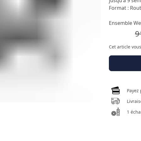
jusqu'à 9 sem
Format : Rou
Ensemble W
9
Cet article vou
Payez 
Livrai
1 écha