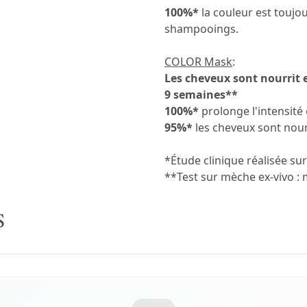
100%*
la couleur est toujo
shampooings.
COLOR Mask
:
Les cheveux sont nourrit et
9 semaines**
100%*
prolonge l'intensité 
95%*
les cheveux sont nourr
*Étude clinique réalisée su
**Test sur mèche ex-vivo : 
S